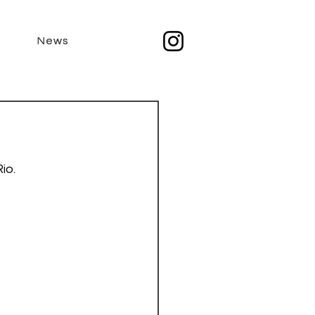
News
News
io. 