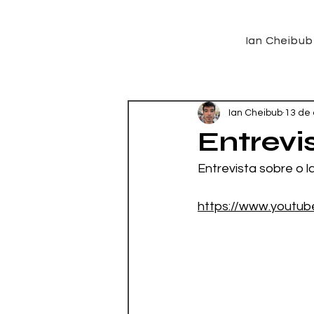
Ian Cheibub
Ian Cheibub
Ian Cheibub
13 de 
Entrevi
Entrevista sobre o 
https://www.youtu