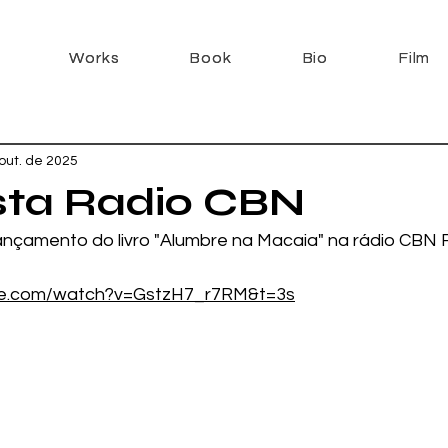
Works
Works
Book
Book
Bio
Bio
Film
Film
out. de 2025
sta Radio CBN
lançamento do livro "Alumbre na Macaia" na rádio CBN R
be.com/watch?v=GstzH7_r7RM&t=3s